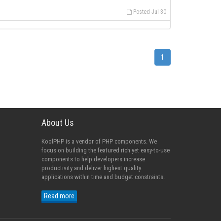
Posted Jul 30
1
About Us
KoolPHP is a vendor of PHP components. We
focus on building the featured rich yet easy-to-use
components to help developers increase
productivity and deliver highest quality
applications within time and budget constraints.
Read more