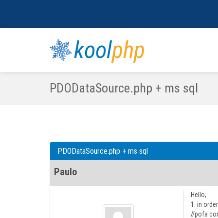
kool
php
PDODataSource.php + ms sql
PDODataSource.php + ms sql
Paulo
Hello,
1. in orde
//pofa co