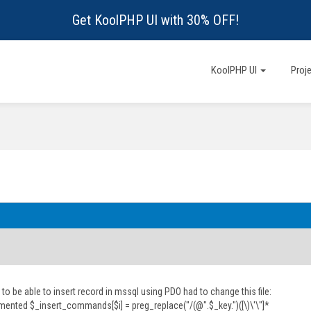
Get KoolPHP UI with 30% OFF!
KoolPHP UI
Proj
r to be able to insert record in mssql using PDO had to change this file:
mented $_insert_commands[$i] = preg_replace("/(@".$_key.")([\)\'\"]*