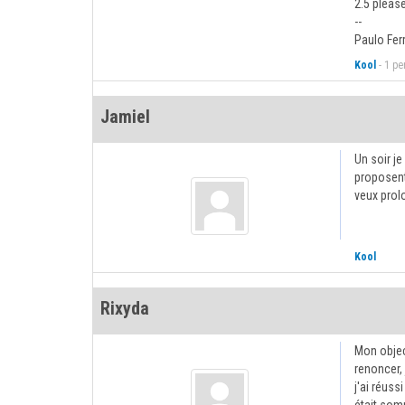
2.5 pleas
--
Paulo Ferr
Kool
-
1 pe
Jamiel
Un soir j
proposent
veux prol
Kool
Rixyda
Mon objec
renoncer,
j'ai réuss