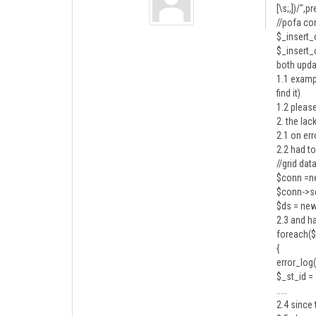
[\s;,])/"
//pofa co
$_insert_c
$_insert_
both upda
1.1 exampl
find it)
1.2 please
2. the la
2.1 on er
2.2 had to
//grid dat
$conn =
$conn->s
$ds = ne
2.3 and h
foreach(
{
error_log
$_st_id =
.....
2.4 since 