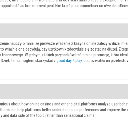
tueux, alliant culture, histoire et plaisir des sens dans un cadre exceptionnel.
e opportunité au bon moment peut être la clé pour concrétiser un rêve de raffin
enie nauczyło mnie, że pierwsze wrażenie z kasyna online zależy w dużej mierz
to właśnie one decydują, czy użytkownik zdecyduje się zostać na dłużej. Z t
a finansowego. W jednym z takich przypadków trafiłem na promocję, która ide
. Dzięki temu mogłem skorzystać z
good day 4 play
, co pozwoliło mi przetesto
curious about how online casinos and other digital platforms analyze user behavi
atterns can help platforms better understand user preferences and improve the ov
y and data side of the topic rather than sensational claims.