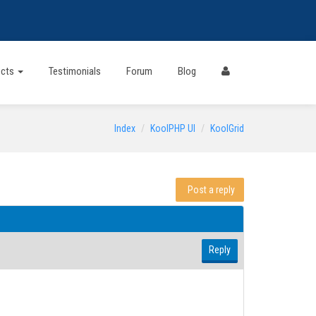
ects
Testimonials
Forum
Blog
Index
KoolPHP UI
KoolGrid
Post a reply
Reply