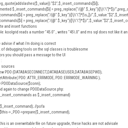
,preg_quote(addslashes($_value))."$2",$_insert_commands[$i]);
mented $_insert_commands[$i] = preg_replace("/(@".$_key.")([\)\'\"]*$)/",preg
ommands[$i] = preg_replace("/(@".$_key.")([\)\'\"]*[\s;,])/",$_value."$2",$_ins
commands[$i] = preg_replace("/(@".$_key.")([\)\'\"]*$)/",$_value."$2",$_insert_
te and insert functions
e: koolgrid reads a number "45.0" , writes "45\.0" and ms sql does not like it a
 advise if what i'm doing is correct
ck of debugging tools on the sql classes is troublesome
rors you should pass a message to the UI
 :
a sources
new PDO (DATABASECONNECT,DATABASEUSER,DATABASEPWD);
etAttribute( PDO::ATTR_ERRMODE, PDO::ERRMODE_WARNING );
w PDODataSource($conn);
ad again to change PDODataSource.php:
$_insert_commands as $_insert_command)
($_insert_command); //pofa
 $this->_PDO->prepare($_insert_command);
this is an overwritable file on future upgrade, these hacks are not advisale