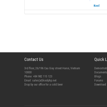
Kool
Contact Us
Quick L
3rd floor, 26/196 Cau Giay street Hanoi, Vietnam
Demostrat
10000
Documenta
Phone: +84 982 115 123
Blogs
Email:
sales(at)koolphp.net
Forums
Drop by our office for a cold beer
Download