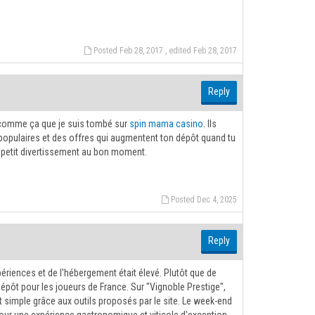
Posted Feb 28, 2017 , edited Feb 28, 2017
Reply
st comme ça que je suis tombé sur
spin mama casino
. Ils
populaires et des offres qui augmentent ton dépôt quand tu
e petit divertissement au bon moment.
Posted Dec 4, 2025
Reply
riences et de l'hébergement était élevé. Plutôt que de
épôt pour les joueurs de France. Sur "Vignoble Prestige",
t simple grâce aux outils proposés par le site. Le week-end