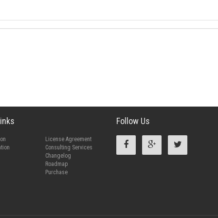
inks
Follow Us
ion
License Agreement
tion
Consulting Services
Changelog
Roadmap
Purchase