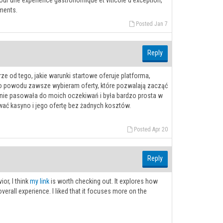
 Pour une expérience gastronomique et viticole d'exception,
ements.
Posted Jan 7
Reply
e od tego, jakie warunki startowe oferuje platforma,
ego powodu zawsze wybieram oferty, które pozwalają zacząć
alnie pasowała do moich oczekiwań i była bardzo prosta w
wać kasyno i jego ofertę bez żadnych kosztów.
Posted Apr 20
Reply
or, I think
my link
is worth checking out. It explores how
erall experience. I liked that it focuses more on the