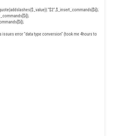
_quote(addslashes($_value))."$2",$_insert_commands[$i]);
ert_commands[$i]);
commands[$i]);
ns issues error "data type conversion" (took me 4hours to