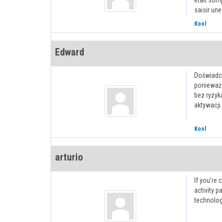
était somp
saisir un
Kool
Edward
Doświadcz
ponieważ 
bez ryzyk
aktywacji
Kool
arturio
If you're 
activity p
technolog