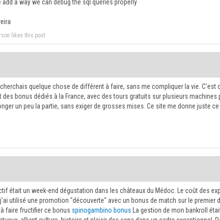
e add a way we can debug the sql queries properly
eira
rson likes this post
e cherchais quelque chose de différent à faire, sans me compliquer la vie. C’e
 des bonus dédiés à la France, avec des tours gratuits sur plusieurs machines 
onger un peu la partie, sans exiger de grosses mises. Ce site me donne juste c
tif était un week-end dégustation dans les châteaux du Médoc. Le coût des expé
 j'ai utilisé une promotion "découverte" avec un bonus de match sur le premier d
i à faire fructifier ce bonus
spinogambino bonus
La gestion de mon bankroll étai